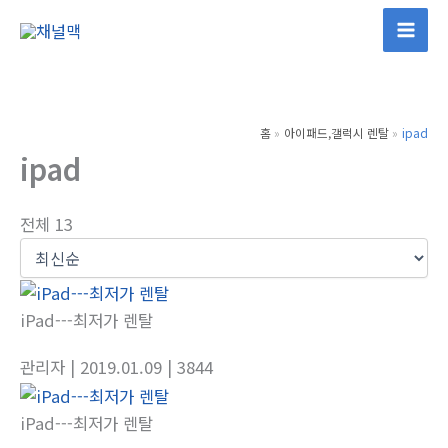
콘
텐
츠
로
건
홈
아이패드,갤럭시 렌탈
ipad
너
ipad
뛰
기
전체 13
iPad---최저가 렌탈
관리자
| 2019.01.09
| 3844
iPad---최저가 렌탈