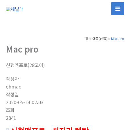
콘
텐
츠
로
건
홈
애플(신품)
Mac pro
너
Mac pro
뛰
기
신형맥프로(28코어)
작성자
chmac
작성일
2020-05-14 02:03
조회
2841